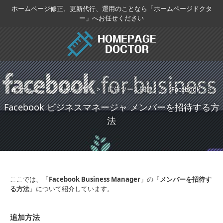
コ
ホームページ修正、更新代行、運用のことなら「ホームページドクタ
ン
ー」へお任せください
テ
ン
ツ
へ
移
動
ホーム
>
ツール一覧
>
広告ツール関連
>
Facebook
>
Facebook ビジネスマネージャ メンバーを招待する方
法
ここでは、「
Facebook Business Manager
」の『
メンバーを招待す
る方法
』について紹介しています。
追加方法