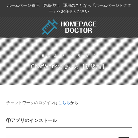
ホームページ修正、更新代行、運用のことなら「ホームページドクタ
ー」へお任せください
ホーム
>
ツール一覧
>
ChatWorkの使い方【初級編】
チャットワークのログインは
こちら
から
①アプリのインストール